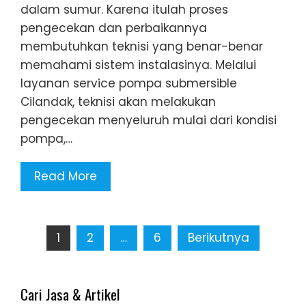
dalam sumur. Karena itulah proses
pengecekan dan perbaikannya
membutuhkan teknisi yang benar-benar
memahami sistem instalasinya. Melalui
layanan service pompa submersible
Cilandak, teknisi akan melakukan
pengecekan menyeluruh mulai dari kondisi
pompa,…
Read More
Paginasi
1
2
…
6
Berikutnya
pos
Cari Jasa & Artikel