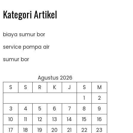
Kategori Artikel
biaya sumur bor
service pompa air
sumur bor
Agustus 2026
S
S
R
K
J
S
M
1
2
3
4
5
6
7
8
9
10
11
12
13
14
15
16
17
18
19
20
21
22
23