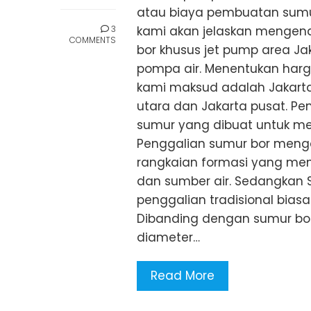
atau biaya pembuatan sumur 
3
kami akan jelaskan mengen
COMMENTS
bor khusus jet pump area Ja
pompa air. Menentukan harga 
kami maksud adalah Jakarta s
utara dan Jakarta pusat. P
sumur yang dibuat untuk men
Penggalian sumur bor menga
rangkaian formasi yang me
dan sumber air. Sedangkan 
penggalian tradisional bias
Dibanding dengan sumur bo
diameter…
Read More