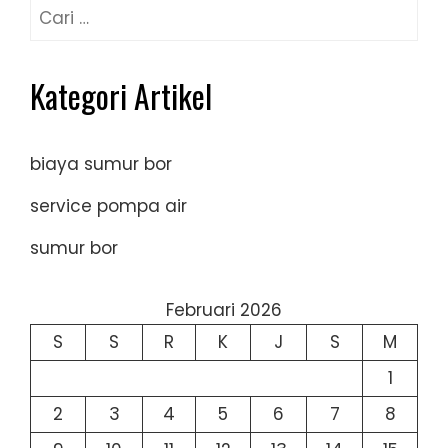
Cari
untuk:
Kategori Artikel
biaya sumur bor
service pompa air
sumur bor
Februari 2026
S
S
R
K
J
S
M
1
2
3
4
5
6
7
8